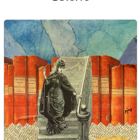
Stages
▼
Cours
▼
Livres & Ebook
▼
Encyclopédie
Musée Artcolle
▼
Actualités
Contact
Plémet